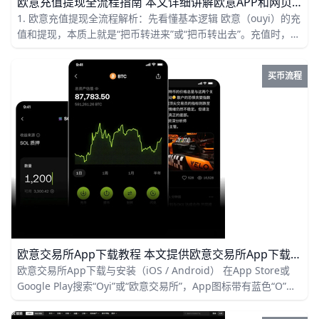
欧意充值提现全流程指南 本文详细讲解欧意APP和网页版的充值、提现、USDT网络选择、手续费说明，以及从交易所到银行卡或支付宝的法币变现流程，帮助新手安全完成入金与出金操作。
1. 欧意充值提现全流程解析：先看懂基本逻辑 欧意（ouyi）的充
值和提现，本质上就是“把币转进来”或“把币转出去”。充值时，你
需要从其他交易所、钱包或转账地址，把数字货币发送到欧意账
户；提现时，则是把欧意账户里的币转到别的平台、钱包，或者
买币流程
通过法币通道进行变现。新手最常见的问题，不是不会点按钮，
而是把币种、网络、地址看错，所以每一步都要先确认再提交。
欧意交易所App下载教程 本文提供欧意交易所App下载与使用教程，涵盖安装、注册、实名认证、充值、下单与安全设置，帮助新手快速掌握加密货币交易技巧。
欧意交易所App下载与安装（iOS / Android） 在App Store或
Google Play搜索“Oyi”或“欧意交易所”，App图标带有蓝色“O”字
样，体积约120–180MB，最新版本通常在更新说明里标明（例
如：v6.2.1 修复交易深度显示问题）。在iOS上点击“获取”并用