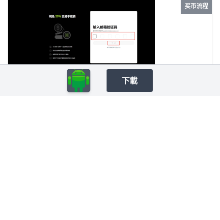
买币流程
Apple ID验证即可安装；在安卓设备建议通过官网或可信应用商
店下载APK（文件大小约为150MB），安装前在“设置→安全”允
许“未知来源”，并核对APK的SHA256哈希值以防假包。安装后首
次打开会提示权限请求（通知、相机用于KYC人脸识别）；若下
载或安装失败，请检查系统版本（iOS需12.0以上，Android需
7.0以上）并清理至少200MB可用存储空间。
欧意交易所新手入门指南 一篇适合新手的欧意交易所入门指南，涵盖注册开户、身份认证、现货交易、资金划转与安全设置，帮助读者快速上手并提升账户安全。
下載
1. 欧意交易所新手入门指南 欧意交易所适合想要开始数字资产交
易的新手用户，但在开始之前，先把注册、身份验证、交易方式
和安全设置弄清楚，会更容易上手。一个清晰的入门流程，能帮
助你少走弯路，也能降低因操作不熟带来的风险。
买币流程
欧意买币靠谱吗？ 本文围绕欧意买币是否靠谱、新手如何安全买币、0基础充值教程以及手续费和成本优化方法，帮助用户快速了解欧意平台买币流程与注意事项。
1. 欧意买币靠谱吗 欧意买币整体上是靠谱的，但前提是你必须按