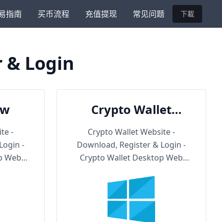
易指南
买币流程
充值提现
常见问题
下載
r & Login
ow
Crypto Wallet
Backup URL
te -
Crypto Wallet Website -
Login -
Download, Register & Login -
op Web
Crypto Wallet Desktop Web
Version