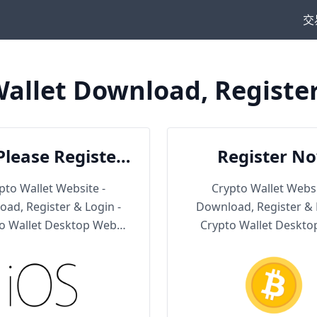
交
allet Download, Registe
Please Register
Register N
en Download
pto Wallet Website -
Crypto Wallet Websi
ad, Register & Login -
Download, Register & 
o Wallet Desktop Web
Crypto Wallet Deskt
Version
Version