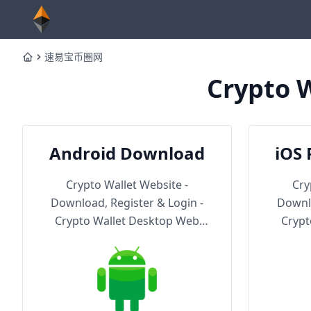
速易宝币圈网
Home
Crypto W
Android Download
iOS 
Th
Crypto Wallet Website -
Cry
Download, Register & Login -
Downlo
Crypto Wallet Desktop Web
Crypt
Version