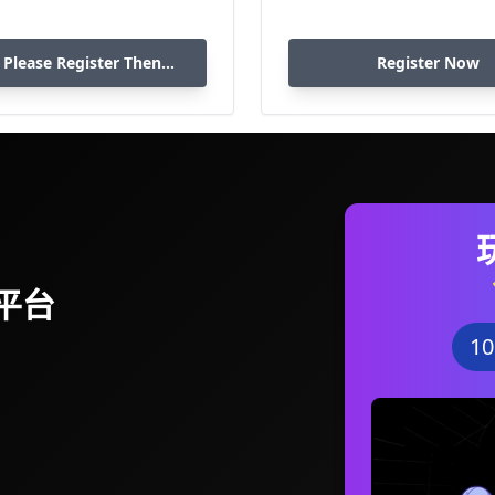
 Please Register Then
Register Now
Download
平台
1