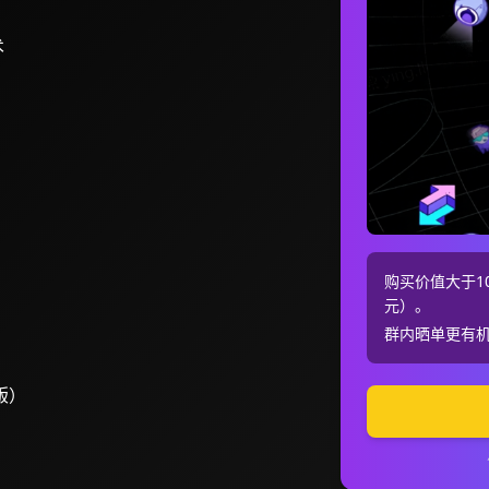
术
购买价值大于10
元）。
群内晒单更有
版）