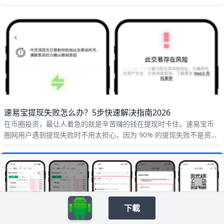
易，然后再安全、完整地提到自己的钱包或其他交易所。为了让每一
步都稳妥，你需要同时关注三个关键点：账户安全设置是否到位、充
值和提币时网络与地址是否完全对应、以及每次操作前后有没有进行
金额和状态核对。只要把这三点做好，大部分新手常见的“充错链、忘
标签、风控卡住提现”等问题都可以提前避免，而不是事后挽救。
速易宝提现失败怎么办？5步快速解决指南2026
在币圈投资，最让人着急的就是辛苦赚的钱在提现时卡住。速易宝币
圈网用户遇到提现失败时不用太担心，因为 90% 的提现失败不是资产
丢失，而是因为触发了平台规则或者操作失误。比如用户填错了钱包
地址、选错了区块链网络，或者没有完成实名认证，这些情况都会导
致提现失败。根据平台数据，地址错误和网络不匹配是两大最常见原
因，占所有提现失败案例的 65% 以上。
下載