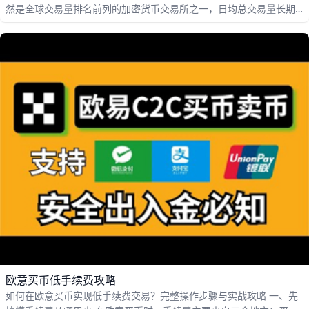
然是全球交易量排名前列的加密货币交易所之一，日均总交易量长期
保持在数百亿美元级别，用户覆盖超过200多个国家和地区。平台主推
现货、合约、指标交易和理财产品，支持超过300种主流和热门币种交
易，并为中文用户提供完整的简体中文界面和客服支持。对于习惯使
用人民币或其他法币入金的用户，欧e提供法币买币和C2C买币两种主
要通道，让新手可以在几分钟内完成注册、实名认证和首笔买币流
程。
欧意买币低手续费攻略
如何在欧意买币实现低手续费交易？完整操作步骤与实战攻略 一、先