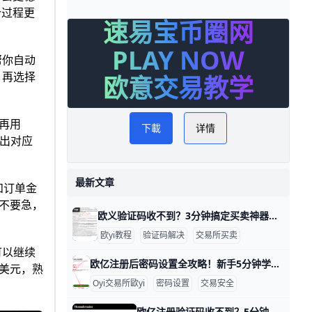
个过程更
速易宝币圈网
PLAY NOW
帮你自动
，再选择
欧意交易教学
，再用
下載
详情
算出对应
最新文章
和订单金
不要急，
欧义验证码收不到？3分钟搞定买卖神器！ 欧义交易所（歐yi）买卖时，验证码收不到是很常见的问题，通常因为手机信号弱、短信被拦截或发送频率限制导致。根据官方帮助中心数据，超过70%的用户通过简单检查就能解决，比如信号问题占40%，拦截设置占30%。​
欧yi教程
验证码解决
交易所买卖
可以继续
欧亿注册后密码设置全攻略！新手5分钟学会防盗秘籍 注册O易（欧一，也叫“欧交易所”）后，设置密码是保护账户的第一步。通常分两种：登录密码和资金密码。新手别担心，我用简单步骤带你一步步来，比如用手机号+86 139xxxxxxx注册，密码建议设成“OkX2026!Abc1”这种强组合，包含大小写、数字和符号，长8位以上。​
 美元，熟
Oyi交易所歐yi
密码设置
交易安全
欧亿注册验证码收不到？5分钟邮箱教程速解 欧交易所邮箱注册收不到验证码？简单教程帮你搞定 大家好！在欧亿（欧一）交易所注册账户时，很多新手遇到邮箱收不到验证码的问题。这很常见，通常是因为垃圾邮件拦截或网络延迟导致。别担心，本文一步步教你排查，5分钟内就能解决。​