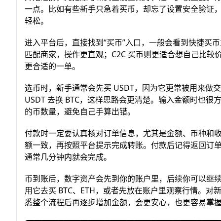
一点。比如有些新手只急着买币，却忘了设置安全验证
轻松。
进入平台后，直接找到“买币”入口，一般会看到快捷买币
匹配商家，操作更直观；C2C 买币则更适合想自己比
更合适的一单。
选币时，新手通常会先买 USDT，因为它更常被用来做
USDT 去换 BTC，这样思路会更清楚。输入金额时也很方便
的币数量，避免自己手算出错。
付款时一定要认真核对订单信息，尤其是金额、币种和收款
额一致，再按照平台提示完成转账。付款后记得返回订单
通常几分钟内就会完成。
币到账后，数字资产会先到你的账户里，后续你可以继续持有
用它去买 BTC、ETH，或者先放在账户里观察行情。对新
悉整个流程后再逐步增加金额，会更安心，也更容易掌