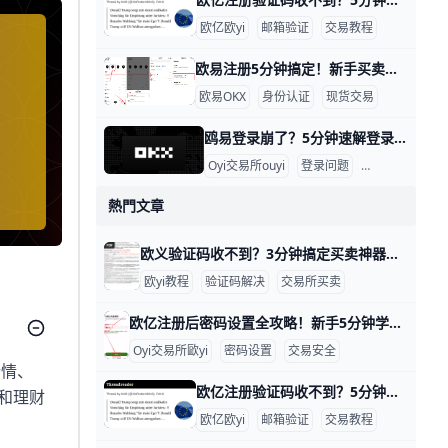
欧亿欧yi
邮箱验证
交易教程
欧易注册5分钟搞定！新手买卖全攻略 欧交易所买卖教程：注册信息填写指南 大家好！想在欧易（OKX）交易所买卖加密货币吗？这个教程用简单步骤教你从注册到交易。跟着做，5分钟就能上手，新手也能轻松学会。 第一步：访问官网准备资料 打开浏览器，输入 www.okx.com 进入欧易官网，或者下载“OKX”APP（苹果商店或安卓市场搜索）。准备好你的邮箱（如
欧易OKX
身份认证
现货交易
鸥易登录崩了？5分钟速解登录难题！ 鸥易交易所登录不了？别急，这里有简单步骤帮你一步步解决。很多用户遇到这个问题，通常是因为网络慢、缓存堵塞或验证码出错。根据常见反馈，80%的登录失败来自浏览器缓存和网络问题，比如Chrome浏览器缓存没清干净，导致页面卡住。​
Oyi交易所ouyi
登录问题
交易教程
熱門文章
欧义验证码收不到？3分钟搞定买卖神器！ 欧义交易所（歐yi）买卖时，验证码收不到是很常见的问题，通常因为手机信号弱、短信被拦截或发送频率限制导致。根据官方帮助中心数据，超过70%的用户通过简单检查就能解决，比如信号问题占40%，拦截设置占30%。​
欧yi教程
验证码解决
交易所买卖
欧亿注册后密码设置全攻略！新手5分钟学会防盗秘籍 注册O易（欧一，也叫“欧交易所”）后，设置密码是保护账户的第一步。通常分两种：登录密码和资金密码。新手别担心，我用简单步骤带你一步步来，比如用手机号+86 139xxxxxxx注册，密码建议设成“OkX2026!Abc1”这种强组合，包含大小写、数字和符号，长8位以上。​
Oyi交易所歐yi
密码设置
交易安全
行情、
欧亿注册验证码收不到？5分钟邮箱教程速解 欧交易所邮箱注册收不到验证码？简单教程帮你搞定 大家好！在欧亿（欧一）交易所注册账户时，很多新手遇到邮箱收不到验证码的问题。这很常见，通常是因为垃圾邮件拦截或网络延迟导致。别担心，本文一步步教你排查，5分钟内就能解决。​
和理财
欧亿欧yi
邮箱验证
交易教程