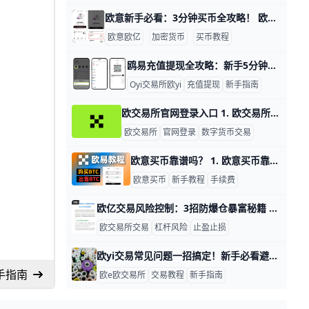
欧意新手必看：3分钟买币全攻略！ 欧意交易所新手指南：从注册到欧意买币全流程教学 大家好！欧意交易所（ouyi）是全球领先的加密货币平台，每天处理超过100亿美金交易量，适合新手入门。本文用简单步骤教你从注册到买币全过程，每步都有例子和数据，让你轻松上手。
欧意欧亿
加密货币
买币教程
鸥易充值提现全攻略：新手5分钟速上手！ 欧交易所充值提现全攻略：新手必看操作指南 O易（ouyi）是全球知名的加密货币交易所，每天处理超过10亿USDT的充值提现交易。新手用户通过简单步骤，就能安全转入转出资金，比如用TRC20网络充值1 USDT只需几分钟。本指南用清晰例子，带你一步步掌握操作，避免新手常见错误。
Oyi交易所欧yi
充值提现
新手指南
欧交易所官网登录入口 1. 欧交易所官网登录入口 欧交易所官网登录入口通常指用户进入平台官方网站并完成登录的页面。为了安全起见，建议用户只通过官方域名、已保存的书签或平台官方发布的渠道进入，不要随便点击陌生链接。登录前先确认网址是否完整、页面是否带有安全锁标志，这样可以减少进入仿冒网站的风险。
欧交易所
官网登录
数字货币交易
欧意买币靠谱吗？ 1. 欧意买币靠谱吗 欧意买币整体上是靠谱的，但前提是你必须按平台规则操作，并且自己做好安全检查。公开资料显示，欧意的买币主要通过平台内的 C2C 订单完成，买家付款后由商家放币，流程本身有平台规则保护，不是直接私下转账。对新手来说，真正的风险通常不是平台本身，而是商家选择不当、付款信息看错、或者私下交易导致出问题。
欧意买币
新手教程
手续费
欧亿交易风险控制：3招防爆仓暴富秘籍 风险控制交易指南：安全操作欧交易所的关键技巧 在鸥易（O易）交易所做合约交易，风险控制就像你的安全带，能帮你避开大坑。数据显示，90%的爆仓来自杠杆过高和没设止损。新手用1%资金规则，就能把单笔损失控制在100元以内，避免一夜归零。
欧交易所交易
杠杆风险
止盈止损
欧yi交易常见问题一招搞定！新手必看避坑指南 解决欧交易所买卖常见问题的实用指南 欧yi交易所（欧yi）是全球热门的数字货币交易平台，很多新手在买卖时会碰到问题，比如账户认证失败、下单不成交或提现延迟。本指南用简单步骤和真实例子帮你快速解决这些麻烦，让交易更顺利。blog.udn+1
手指南
欧e欧交易所
交易教程
新手指南