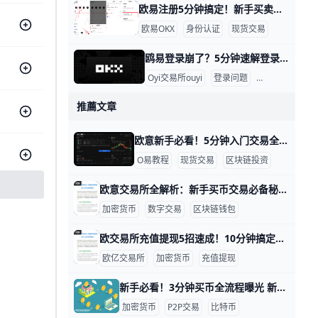
欧易注册5分钟搞定！新手买卖全攻略 欧交易所买卖教程：注册信息填写指南 大家好！想在欧易（OKX）交易所买卖加密货币吗？这个教程用简单步骤教你从注册到交易。跟着做，5分钟就能上手，新手也能轻松学会。 第一步：访问官网准备资料 打开浏览器，输入 www.okx.com 进入欧易官网，或者下载“OKX”APP（苹果商店或安卓市场搜索）。准备好你的邮箱（如
欧易OKX
身份认证
现货交易
鸥易登录崩了？5分钟速解登录难题！ 鸥易交易所登录不了？别急，这里有简单步骤帮你一步步解决。很多用户遇到这个问题，通常是因为网络慢、缓存堵塞或验证码出错。根据常见反馈，80%的登录失败来自浏览器缓存和网络问题，比如Chrome浏览器缓存没清干净，导致页面卡住。​
Oyi交易所ouyi
登录问题
交易教程
推薦文章
欧意新手必看！5分钟入门交易全攻略 在数字资产的世界里，选择一个安全、易用的交易平台是每位入门者的第一步。欧意（欧交易所）是全球知名的数字货币交易所之一，拥有超过5000万用户，覆盖200多个国家。它以稳定系统和高流动性著称，非常适合新手入门。无论你想购买比特币、以太坊，还是其他新兴代币，欧意都提供了直观的界面和多语言支持，帮助用户快速上手。
O易教程
现货交易
区块链投资
欧意交易所全解析：新手买币交易必备秘籍 欧意交易所功能全解析：从买币到交易教学一步通 欧意交易所（OK交易所）是全球热门的数字货币平台，每天有数百万用户交易比特币和USDT等热门币种。它支持现货、合约等多种功能，还提供赚币服务，年化收益可达1%到50%。不管你是新手还是老玩家，这里一步步教你从买币到高级交易。okx+1
加密货币
数字交易
区块链钱包
欧交易所充值提现5招速成！10分钟搞定全流程 如何高效完成欧交易所充值提现：实用技巧分享 欧yi交易所（欧亿）是全球热门的加密货币平台，每天有数百万用户进行充值和提现操作。根据平台数据，2026年平均充值确认时间只需5-10分钟，提现高峰期也控制在30分钟内。通过简单步骤和实用技巧，你能轻松避开常见坑点，让资金进出更快更安全。ouyila+1
欧亿交易所
加密货币
充值提现
新手必看！3分钟买币全流程曝光 新手指南：完整买币流程详解 加密货币投资越来越受欢迎，但新手常常觉得买币太复杂。其实，只需4个简单步骤，就能安全买到USDT或比特币。举例来说，用1000元人民币，就能买到约100 USDT，这是一个稳定起点，避免价格大起大落。YouTube​​
加密货币
P2P交易
比特币