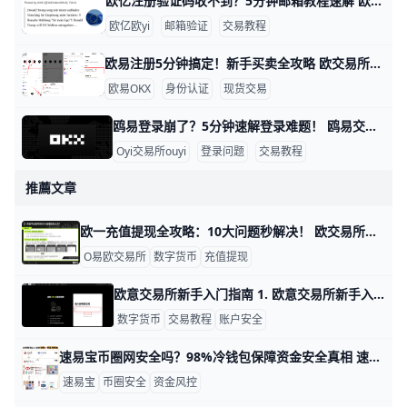
欧亿注册验证码收不到？5分钟邮箱教程速解 欧交易所邮箱注册收不到验证码？简单教程帮你搞定 大家好！在欧亿（欧一）交易所注册账户时，很多新手遇到邮箱收不到验证码的问题。这很常见，通常是因为垃圾邮件拦截或网络延迟导致。别担心，本文一步步教你排查，5分钟内就能解决。​
欧亿欧yi
邮箱验证
交易教程
欧易注册5分钟搞定！新手买卖全攻略 欧交易所买卖教程：注册信息填写指南 大家好！想在欧易（OKX）交易所买卖加密货币吗？这个教程用简单步骤教你从注册到交易。跟着做，5分钟就能上手，新手也能轻松学会。 第一步：访问官网准备资料 打开浏览器，输入 www.okx.com 进入欧易官网，或者下载“OKX”APP（苹果商店或安卓市场搜索）。准备好你的邮箱（如
欧易OKX
身份认证
现货交易
鸥易登录崩了？5分钟速解登录难题！ 鸥易交易所登录不了？别急，这里有简单步骤帮你一步步解决。很多用户遇到这个问题，通常是因为网络慢、缓存堵塞或验证码出错。根据常见反馈，80%的登录失败来自浏览器缓存和网络问题，比如Chrome浏览器缓存没清干净，导致页面卡住。​
Oyi交易所ouyi
登录问题
交易教程
推薦文章
欧一充值提现全攻略：10大问题秒解决！ 欧交易所充值提现常见问题汇总与解决方案 欧义（欧交易所）交易所是全球热门的数字货币平台，很多用户在充值和提现时会碰到问题。这些问题通常和区块链网络、操作步骤或安全设置有关。别担心，本文汇总了最常见的10个问题，每个都附带真实例子和简单解决办法，帮助你快速搞定。udn+1
O易欧交易所
数字货币
充值提现
欧意交易所新手入门指南 1. 欧意交易所新手入门指南 欧意交易所适合想要开始数字资产交易的新手用户，但在开始之前，先把注册、身份验证、交易方式和安全设置弄清楚，会更容易上手。一个清晰的入门流程，能帮助你少走弯路，也能降低因操作不熟带来的风险。
数字货币
交易教程
账户安全
速易宝币圈网安全吗？98%冷钱包保障资金安全真相 速易宝币圈网安全吗？用户最关心的资金安全与风控机制解答 在加密货币投资中，平台安全是每一位用户最关心的问题。速易宝币圈网作为一个美欧亿级交易量的区块链交易平台，主打资产安全保障。根据平台公开信息，速易宝采用冷热钱包分离存储方案，将98%的用户资产存储在离线冷钱包中，仅有2%存放在热钱包用于日常提币操作，这种配置大幅降低了黑客攻击带来的风险 。
速易宝
币圈安全
资金风控