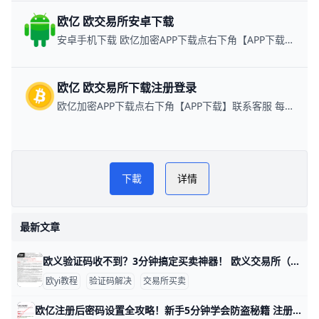
欧亿 欧交易所安卓下载
安卓手机下载 欧亿加密APP下载点右下角【APP下载】联系客服 每日更新可用链接
欧亿 欧交易所下载注册登录
欧亿加密APP下载点右下角【APP下载】联系客服 每日更新可用链接
速易宝币圈网
PLAY NOW
下載
详情
欧意充值提现
最新文章
欧义验证码收不到？3分钟搞定买卖神器！ 欧义交易所（歐yi）买卖时，验证码收不到是很常见的问题，通常因为手机信号弱、短信被拦截或发送频率限制导致。根据官方帮助中心数据，超过70%的用户通过简单检查就能解决，比如信号问题占40%，拦截设置占30%。​
欧yi教程
验证码解决
交易所买卖
欧亿注册后密码设置全攻略！新手5分钟学会防盗秘籍 注册O易（欧一，也叫“欧交易所”）后，设置密码是保护账户的第一步。通常分两种：登录密码和资金密码。新手别担心，我用简单步骤带你一步步来，比如用手机号+86 139xxxxxxx注册，密码建议设成“OkX2026!Abc1”这种强组合，包含大小写、数字和符号，长8位以上。​