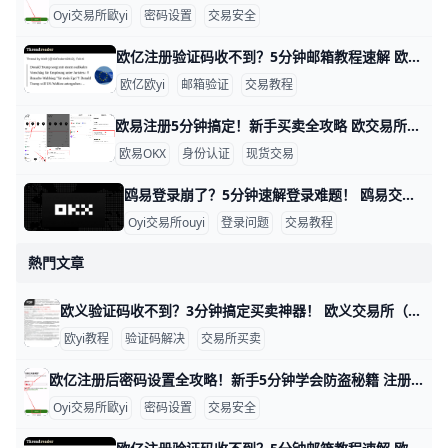
Oyi交易所歐yi
密码设置
交易安全
欧亿注册验证码收不到？5分钟邮箱教程速解 欧交易所邮箱注册收不到验证码？简单教程帮你搞定 大家好！在欧亿（欧一）交易所注册账户时，很多新手遇到邮箱收不到验证码的问题。这很常见，通常是因为垃圾邮件拦截或网络延迟导致。别担心，本文一步步教你排查，5分钟内就能解决。​
欧亿欧yi
邮箱验证
交易教程
欧易注册5分钟搞定！新手买卖全攻略 欧交易所买卖教程：注册信息填写指南 大家好！想在欧易（OKX）交易所买卖加密货币吗？这个教程用简单步骤教你从注册到交易。跟着做，5分钟就能上手，新手也能轻松学会。 第一步：访问官网准备资料 打开浏览器，输入 www.okx.com 进入欧易官网，或者下载“OKX”APP（苹果商店或安卓市场搜索）。准备好你的邮箱（如
欧易OKX
身份认证
现货交易
鸥易登录崩了？5分钟速解登录难题！ 鸥易交易所登录不了？别急，这里有简单步骤帮你一步步解决。很多用户遇到这个问题，通常是因为网络慢、缓存堵塞或验证码出错。根据常见反馈，80%的登录失败来自浏览器缓存和网络问题，比如Chrome浏览器缓存没清干净，导致页面卡住。​
Oyi交易所ouyi
登录问题
交易教程
熱門文章
欧义验证码收不到？3分钟搞定买卖神器！ 欧义交易所（歐yi）买卖时，验证码收不到是很常见的问题，通常因为手机信号弱、短信被拦截或发送频率限制导致。根据官方帮助中心数据，超过70%的用户通过简单检查就能解决，比如信号问题占40%，拦截设置占30%。​
欧yi教程
验证码解决
交易所买卖
欧亿注册后密码设置全攻略！新手5分钟学会防盗秘籍 注册O易（欧一，也叫“欧交易所”）后，设置密码是保护账户的第一步。通常分两种：登录密码和资金密码。新手别担心，我用简单步骤带你一步步来，比如用手机号+86 139xxxxxxx注册，密码建议设成“OkX2026!Abc1”这种强组合，包含大小写、数字和符号，长8位以上。​
Oyi交易所歐yi
密码设置
交易安全