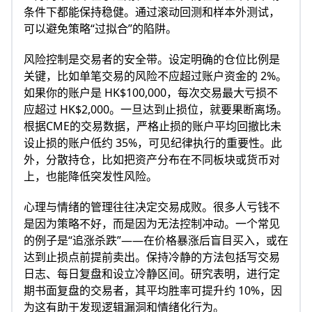
条件下都能保持稳健。通过滚动回测和样本外测试，
可以避免策略“过拟合”的陷阱。
风险控制是交易者的安全带。设定明确的仓位比例是
关键，比如单笔交易的风险不应超过账户资金的 2%。
如果你的账户是 HK$100,000，每次交易最大亏损不
应超过 HK$2,000。一旦达到止损位，就要果断离场。
根据CME的交易数据，严格止损的账户平均回撤比未
设止损的账户低约 35%，可见纪律执行的重要性。此
外，分散持仓，比如把资产分布在不同板块或货币对
上，也能降低突发性风险。
心理与情绪的管理往往决定交易成败。很多人亏钱不
是因为策略不好，而是因为无法控制冲动。一个常见
的例子是“追涨杀跌”——在价格暴涨后盲目买入，或在
达到止损点前提前卖出。保持冷静的方法包括写交易
日志、每日复盘和设立冷静区间。研究表明，进行定
期书面复盘的交易者，其平均胜率可提升约 10%，因
为这有助于发现逻辑漏洞和情绪化行为。