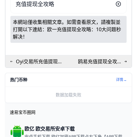
充值提现全攻略
本網站僅收集相關文章。如需查看原文，請複製並
打開以下連結：
欧一充值提现全攻略：10大问题秒
解决！
Oyi交易所充值提现全
鸥易充值提现全攻
攻略：3分钟到账零风
略：新手5分钟速上
险！
手！
热门币种
详情→
数据加载失败
速易宝币圈网
欧亿 欧交易所安卓下载
安卓手机下载 欧亿加密APP下载点右下角【APP下载】联系客服 每日更新可用链接