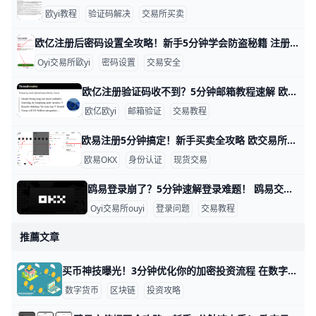
欧yi教程
验证码解决
交易所买卖
欧亿注册后密码设置全攻略！新手5分钟学会防盗秘籍 注册O易（欧一，也叫“欧交易所”）后，设置密码是保护账户的第一步。通常分两种：登录密码和资金密码。新手别担心，我用简单步骤带你一步步来，比如用手机号+86 139xxxxxxx注册，密码建议设成“OkX2026!Abc1”这种强组合，包含大小写、数字和符号，长8位以上。​
Oyi交易所歐yi
密码设置
交易安全
欧亿注册验证码收不到？5分钟邮箱教程速解 欧交易所邮箱注册收不到验证码？简单教程帮你搞定 大家好！在欧亿（欧一）交易所注册账户时，很多新手遇到邮箱收不到验证码的问题。这很常见，通常是因为垃圾邮件拦截或网络延迟导致。别担心，本文一步步教你排查，5分钟内就能解决。​
欧亿欧yi
邮箱验证
交易教程
欧易注册5分钟搞定！新手买卖全攻略 欧交易所买卖教程：注册信息填写指南 大家好！想在欧易（OKX）交易所买卖加密货币吗？这个教程用简单步骤教你从注册到交易。跟着做，5分钟就能上手，新手也能轻松学会。 第一步：访问官网准备资料 打开浏览器，输入 www.okx.com 进入欧易官网，或者下载“OKX”APP（苹果商店或安卓市场搜索）。准备好你的邮箱（如
欧易OKX
身份认证
现货交易
鸥易登录崩了？5分钟速解登录难题！ 鸥易交易所登录不了？别急，这里有简单步骤帮你一步步解决。很多用户遇到这个问题，通常是因为网络慢、缓存堵塞或验证码出错。根据常见反馈，80%的登录失败来自浏览器缓存和网络问题，比如Chrome浏览器缓存没清干净，导致页面卡住。​
Oyi交易所ouyi
登录问题
交易教程
推薦文章
买币神技曝光！3分钟优化你的加密投资流程 在数字货币市场中，越来越多的人开始投资比特币、以太坊等数字资产。据统计，2025 年全球加密货币持有用户已超过 6 亿人，其中亚洲地区占比超过 40%。在这么庞大的市场竞争中，想要让自己的买币流程更顺畅，就必须学会优化。从选择合适的平台到安全存储资产，每个环节都决定了最终体验。本文将分享一些进阶技巧，让你的买币体验更加高效、安全、舒适。
数字货币
区块链
投资攻略