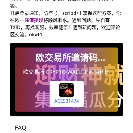
锁。
开启登录通知，防盗号。scribd+1 掌握这些方案，你
在欧一
充值提现
将顺风顺水。遇到问题，先自查
TXID，再找客服，效率翻倍！遇到新问题，欢迎评论
区交流。okx+1
欧交易所邀请码
ACE531474，注册时填
欧交易所 CRYPTO WALLET 返佣代码
写即终身享受手续费返
佣20%（每天自动到你
账户）
ACE531474
FAQ