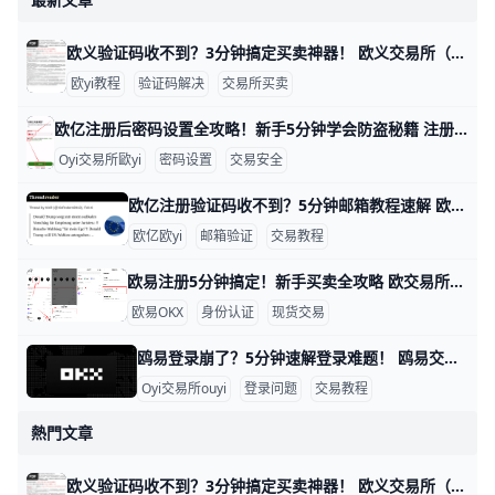
欧义验证码收不到？3分钟搞定买卖神器！ 欧义交易所（歐yi）买卖时，验证码收不到是很常见的问题，通常因为手机信号弱、短信被拦截或发送频率限制导致。根据官方帮助中心数据，超过70%的用户通过简单检查就能解决，比如信号问题占40%，拦截设置占30%。​
欧yi教程
验证码解决
交易所买卖
欧亿注册后密码设置全攻略！新手5分钟学会防盗秘籍 注册O易（欧一，也叫“欧交易所”）后，设置密码是保护账户的第一步。通常分两种：登录密码和资金密码。新手别担心，我用简单步骤带你一步步来，比如用手机号+86 139xxxxxxx注册，密码建议设成“OkX2026!Abc1”这种强组合，包含大小写、数字和符号，长8位以上。​
Oyi交易所歐yi
密码设置
交易安全
欧亿注册验证码收不到？5分钟邮箱教程速解 欧交易所邮箱注册收不到验证码？简单教程帮你搞定 大家好！在欧亿（欧一）交易所注册账户时，很多新手遇到邮箱收不到验证码的问题。这很常见，通常是因为垃圾邮件拦截或网络延迟导致。别担心，本文一步步教你排查，5分钟内就能解决。​
欧亿欧yi
邮箱验证
交易教程
欧易注册5分钟搞定！新手买卖全攻略 欧交易所买卖教程：注册信息填写指南 大家好！想在欧易（OKX）交易所买卖加密货币吗？这个教程用简单步骤教你从注册到交易。跟着做，5分钟就能上手，新手也能轻松学会。 第一步：访问官网准备资料 打开浏览器，输入 www.okx.com 进入欧易官网，或者下载“OKX”APP（苹果商店或安卓市场搜索）。准备好你的邮箱（如
欧易OKX
身份认证
现货交易
鸥易登录崩了？5分钟速解登录难题！ 鸥易交易所登录不了？别急，这里有简单步骤帮你一步步解决。很多用户遇到这个问题，通常是因为网络慢、缓存堵塞或验证码出错。根据常见反馈，80%的登录失败来自浏览器缓存和网络问题，比如Chrome浏览器缓存没清干净，导致页面卡住。​
Oyi交易所ouyi
登录问题
交易教程
熱門文章
欧义验证码收不到？3分钟搞定买卖神器！ 欧义交易所（歐yi）买卖时，验证码收不到是很常见的问题，通常因为手机信号弱、短信被拦截或发送频率限制导致。根据官方帮助中心数据，超过70%的用户通过简单检查就能解决，比如信号问题占40%，拦截设置占30%。​