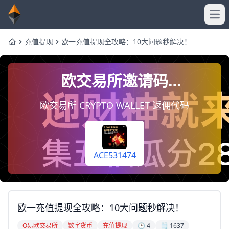
Ope
充值提现
欧一充值提现全攻略：10大问题秒解决！
Home
欧交易所邀请码
ACE531474，注册时填写即
欧交易所 CRYPTO WALLET 返佣代码
终身享受手续费返佣20%
（每天自动到你账户）
ACE531474
欧一充值提现全攻略：10大问题秒解决！
O易欧交易所
数字货币
充值提现
🕒 4
🗒️ 1637