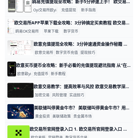
鸥易充值提现全攻略：新手5分钟速上手！ 欧交易所充值提现全攻略：新手必看操作指南 O易（ouyi）是全球知名的加密货币交易所，每天处理超过10亿USDT的充值提现交易。新手用户通过简单步骤，就能安全转入转出资金，比如用TRC20网络充值1 USDT只需几分钟。本指南用清晰例子，带你一步步掌握操作，避免新手常见错误。
Oyi交易所欧yi
充值提现
新手指南
欧交易所APP苹果下载全攻略：3分钟搞定买卖教程 欧交易所苹果版APP下载超级简单，只需几分钟就能搞定。很多人用iPhone 13或更高型号，运行iOS 17以上系统，就能顺利下载ouyi官方APP（Oyi交易所交易所的全称）。比如，你打开App Store，搜索“欧一”，开发者显示“欧亿”时，直接点“获取”，用Face ID验证，3-5MB大小，下载后图标就出现在主屏幕了。​
鸥易OK交易所
苹果下载
数字货币
欧意充值提现全攻略：3分钟速通资金操作秘籍 欧意充值提现全流程：掌握欧意交易所资金操作技巧 欧意交易所（歐yi）作为全球领先的数字资产平台，充值和提现操作简单高效，是交易者资金进出的核心环节。掌握全流程，能帮助你避免常见错误，确保资金安全快速到账。okx+1
欧意交易所
数字货币充值
提现技巧
欧意买币提币全攻略：新手必看的充值提现避坑指南 从“在欧意买币”到“安全提币一步到位”，你可以把整个流程理解成一条“资金通道”：法币或数字货币从外部进入欧意，在平台内完成买币或交易，然后再安全、完整地提到自己的钱包或其他交易所。为了让每一步都稳妥，你需要同时关注三个关键点：账户安全设置是否到位、充值和提币时网络与地址是否完全对应、以及每次操作前后有没有进行金额和状态核对。只要把这三点做好，大部分新手常见的“充错链、忘标签、风控卡住提现”等问题都可以提前避免，而不是事后挽救。
欧意歐yi
充值提币
新手教程
欧意交易教学：提高效率与风控 欧意交易教学深度解析：提高交易效率与风险控制的实用策略 在当前高波动的金融市场中，根据2025年统计数据显示，超过70%的散户交易者在一年内出现亏损，主要原因集中在缺乏系统策略与风险控制。本篇将通过真实数据与具体案例，帮助你建立清晰、可执行的交易体系，让交易更高效、更稳健。
加密交易
风险管理
实战技巧
美联储叫停黄金牛市？ 美联储叫停黄金牛市？用数据看清真实趋势 一、2024-2026黄金走势回顾：牛市真的被终结了吗？ 2024年黄金价格一度突破历史高点，COMEX黄金期货最高接近每盎司2450美元，而2025年整体维持在2200-2400美元区间震荡。进入2026年后，金价多次回落至2300美元附近，引发市场关于“牛市结束”的讨论。例如，2026年第一季度黄金从约2380美元回落至2280美元，跌幅接近4%。但从长期趋势来看，自2020年以来黄金整体仍处于上升通道，这说明所谓“叫停牛市”更像是阶段性调整，而非趋势逆转。
黄金投资
美联储政策
贵金属市场
欧交易所官网登录入口 1. 欧交易所官网登录入口 欧交易所官网登录入口通常指用户进入平台官方网站并完成登录的页面。为了安全起见，建议用户只通过官方域名、已保存的书签或平台官方发布的渠道进入，不要随便点击陌生链接。登录前先确认网址是否完整、页面是否带有安全锁标志，这样可以减少进入仿冒网站的风险。
欧交易所
官网登录
数字货币交易