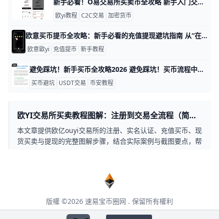
新手必看！O易交易所买卖币全攻略 新手入门交易指南：掌握欧交易所的基础买卖流程 作为加密货币交易的新手，欧一（欧亿）交易所以其便捷的操作和丰富的交易品种深受欢迎。这份指南将带你一步步掌握从注册到买卖的核心流程，让你快速上手现货交易。​
欧yi教程
C2C交易
加密货币
欧意买币提币全攻略：新手必看的充值提现避坑指南 从“在欧意买币”到“安全提币一步到位”，你可以把整个流程理解成一条“资金通道”：法币或数字货币从外部进入欧意，在平台内完成买币或交易，然后再安全、完整地提到自己的钱包或其他交易所。为了让每一步都稳妥，你需要同时关注三个关键点：账户安全设置是否到位、充值和提币时网络与地址是否完全对应、以及每次操作前后有没有进行金额和状态核对。只要把这三点做好，大部分新手常见的“充错链、忘标签、风控卡住提现”等问题都可以提前避免，而不是事后挽救。
欧意歐yi
充值提币
新手教程
避免踩坑！新手买币全攻略2026 避免踩坑！买币流程中的常见问题与解决办法 买币就像网购，但稍有不慎就可能损失上千元。新手常见问题包括选错平台、转账失败和账户被锁。根据2025年币安数据，80%的新人因支付风控丢单，而正规C2C交易成功率达99.5%。跟着这些步骤，就能安全到账USDT或BTC。
买币避坑
USDT交易
币安教程
欧YI交易所买卖教程图解：注册到交易全流程（简明
版）
本文章提供欧亿ouyi交易所的注册、实名认证、充值买币、现
货买卖与提现的完整图解步骤，结合实际案例与截图要点，帮
助新手快速上手，降低操作风险。
版權 ©2026
速易宝币圈网
. 保留所有權利
本页面包含第三方合作推广链接，点击后将跳转至第三方网站，请仔细阅读其用户