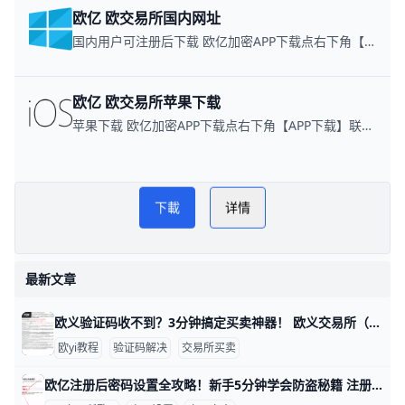
欧亿 欧交易所国内网址
国内用户可注册后下载 欧亿加密APP下载点右下角【APP下载】联系客服 每日更新可用链接
欧亿 欧交易所苹果下载
苹果下载 欧亿加密APP下载点右下角【APP下载】联系客服 每日更新可用链接
下載
详情
最新文章
欧义验证码收不到？3分钟搞定买卖神器！ 欧义交易所（歐yi）买卖时，验证码收不到是很常见的问题，通常因为手机信号弱、短信被拦截或发送频率限制导致。根据官方帮助中心数据，超过70%的用户通过简单检查就能解决，比如信号问题占40%，拦截设置占30%。​
欧yi教程
验证码解决
交易所买卖
欧亿注册后密码设置全攻略！新手5分钟学会防盗秘籍 注册O易（欧一，也叫“欧交易所”）后，设置密码是保护账户的第一步。通常分两种：登录密码和资金密码。新手别担心，我用简单步骤带你一步步来，比如用手机号+86 139xxxxxxx注册，密码建议设成“OkX2026!Abc1”这种强组合，包含大小写、数字和符号，长8位以上。​