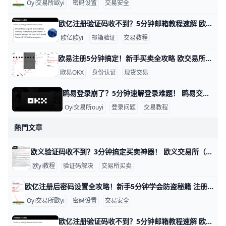
Oyi交易所歐yi
密码设置
交易安全
欧亿注册验证码收不到？5分钟邮箱教程速解 欧交易所邮箱注册收不到验证码？简单教程帮你搞定 大家好！在欧亿（欧一）交易所注册账户时，很多新手遇到邮箱收不到验证码的问题。这很常见，通常是因为垃圾邮件拦截或网络延迟导致。别担心，本文一步步教你排查，5分钟内就能解决。​
欧亿欧yi
邮箱验证
交易教程
欧易注册5分钟搞定！新手买卖全攻略 欧交易所买卖教程：注册信息填写指南 大家好！想在欧易（OKX）交易所买卖加密货币吗？这个教程用简单步骤教你从注册到交易。跟着做，5分钟就能上手，新手也能轻松学会。 第一步：访问官网准备资料 打开浏览器，输入 www.okx.com 进入欧易官网，或者下载“OKX”APP（苹果商店或安卓市场搜索）。准备好你的邮箱（如
欧易OKX
身份认证
现货交易
鸥易登录崩了？5分钟速解登录难题！ 鸥易交易所登录不了？别急，这里有简单步骤帮你一步步解决。很多用户遇到这个问题，通常是因为网络慢、缓存堵塞或验证码出错。根据常见反馈，80%的登录失败来自浏览器缓存和网络问题，比如Chrome浏览器缓存没清干净，导致页面卡住。​
Oyi交易所ouyi
登录问题
交易教程
熱門文章
欧义验证码收不到？3分钟搞定买卖神器！ 欧义交易所（歐yi）买卖时，验证码收不到是很常见的问题，通常因为手机信号弱、短信被拦截或发送频率限制导致。根据官方帮助中心数据，超过70%的用户通过简单检查就能解决，比如信号问题占40%，拦截设置占30%。​
欧yi教程
验证码解决
交易所买卖
欧亿注册后密码设置全攻略！新手5分钟学会防盗秘籍 注册O易（欧一，也叫“欧交易所”）后，设置密码是保护账户的第一步。通常分两种：登录密码和资金密码。新手别担心，我用简单步骤带你一步步来，比如用手机号+86 139xxxxxxx注册，密码建议设成“OkX2026!Abc1”这种强组合，包含大小写、数字和符号，长8位以上。​
Oyi交易所歐yi
密码设置
交易安全
欧亿注册验证码收不到？5分钟邮箱教程速解 欧交易所邮箱注册收不到验证码？简单教程帮你搞定 大家好！在欧亿（欧一）交易所注册账户时，很多新手遇到邮箱收不到验证码的问题。这很常见，通常是因为垃圾邮件拦截或网络延迟导致。别担心，本文一步步教你排查，5分钟内就能解决。​