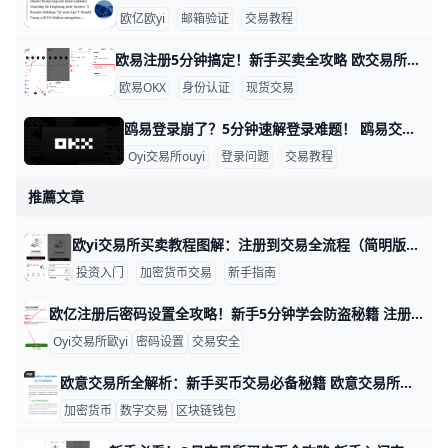
欧亿欧yi
邮箱验证
交易教程
欧易注册5分钟搞定！新手买卖全攻略 欧交易所买卖教程：注册信息填写指南 大家好！想在欧易（OKX）交易所买卖加密货币吗？这个教程用简单步骤教你从注册到交易。跟着做，5分钟就能上手，新手也能轻松学会。 第一步：访问官网准备资料 打开浏览器，输入 www.okx.com 进入欧易官网，或者下载“OKX”APP（苹果商店或安卓市场搜索）。准备好你的邮箱（如
欧易OKX
身份认证
现货交易
鸥易登录崩了？5分钟速解登录难题！ 鸥易交易所登录不了？别急，这里有简单步骤帮你一步步解决。很多用户遇到这个问题，通常是因为网络慢、缓存堵塞或验证码出错。根据常见反馈，80%的登录失败来自浏览器缓存和网络问题，比如Chrome浏览器缓存没清干净，导致页面卡住。​
Oyi交易所ouyi
登录问题
交易教程
推薦文章
欧yi交易所买卖教程图解：注册到交易全流程（简明版） 欧义（O易）交易所是一家全球性平台，提供现货和其他交易类型，适合初学者快速入门。以2026年的最新流程为基准，本文用简洁语言、具体数据和实例，带你从注册到买卖的全过程。请按照步骤操作，每一步都给出实际操作要点。
投资入门
加密货币交易
新手指南
欧亿注册后密码设置全攻略！新手5分钟学会防盗秘籍 注册O易（欧一，也叫“欧交易所”）后，设置密码是保护账户的第一步。通常分两种：登录密码和资金密码。新手别担心，我用简单步骤带你一步步来，比如用手机号+86 139xxxxxxx注册，密码建议设成“OkX2026!Abc1”这种强组合，包含大小写、数字和符号，长8位以上。​
Oyi交易所歐yi
密码设置
交易安全
欧意交易所全解析：新手买币交易必备秘籍 欧意交易所功能全解析：从买币到交易教学一步通 欧意交易所（OK交易所）是全球热门的数字货币平台，每天有数百万用户交易比特币和USDT等热门币种。它支持现货、合约等多种功能，还提供赚币服务，年化收益可达1%到50%。不管你是新手还是老玩家，这里一步步教你从买币到高级交易。okx+1
加密货币
数字交易
区块链钱包