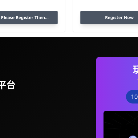
 Please Register Then
Register Now
Download
平台
1