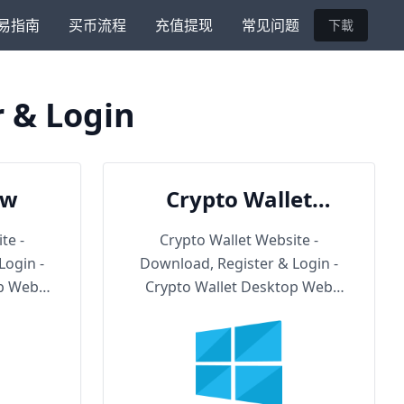
易指南
买币流程
充值提现
常见问题
下載
r & Login
ow
Crypto Wallet
Backup URL
te -
Crypto Wallet Website -
Login -
Download, Register & Login -
op Web
Crypto Wallet Desktop Web
Version