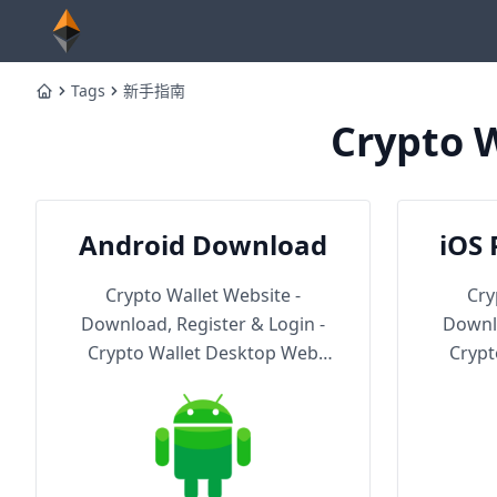
Tags
新手指南
Home
Crypto W
Android Download
iOS 
Th
Crypto Wallet Website -
Cry
Download, Register & Login -
Downlo
Crypto Wallet Desktop Web
Crypt
Version