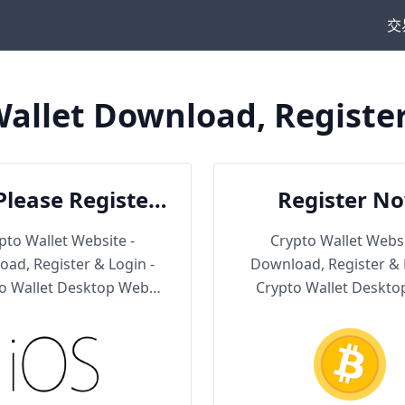
交
allet Download, Registe
Please Register
Register N
en Download
pto Wallet Website -
Crypto Wallet Websi
ad, Register & Login -
Download, Register & 
o Wallet Desktop Web
Crypto Wallet Deskt
Version
Version