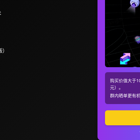
术
版）
购买价值大于10
元）。
群内晒单更有