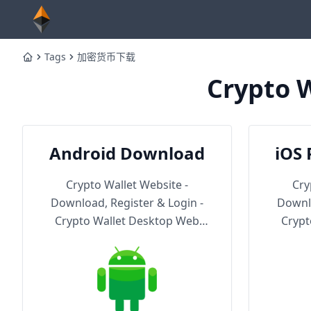
Tags
加密货币下载
Home
Crypto W
Android Download
iOS 
Th
Crypto Wallet Website -
Cry
Download, Register & Login -
Downlo
Crypto Wallet Desktop Web
Crypt
Version