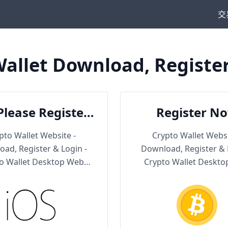
交
allet Download, Registe
Please Register
Register N
en Download
pto Wallet Website -
Crypto Wallet Websi
ad, Register & Login -
Download, Register & 
o Wallet Desktop Web
Crypto Wallet Deskt
Version
Version