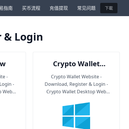
易指南
买币流程
充值提现
常见问题
下載
r & Login
ow
Crypto Wallet
Backup URL
te -
Crypto Wallet Website -
Login -
Download, Register & Login -
op Web
Crypto Wallet Desktop Web
Version