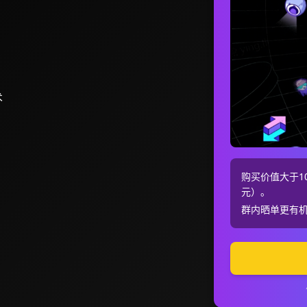
术
购买价值大于10
元）。
群内晒单更有