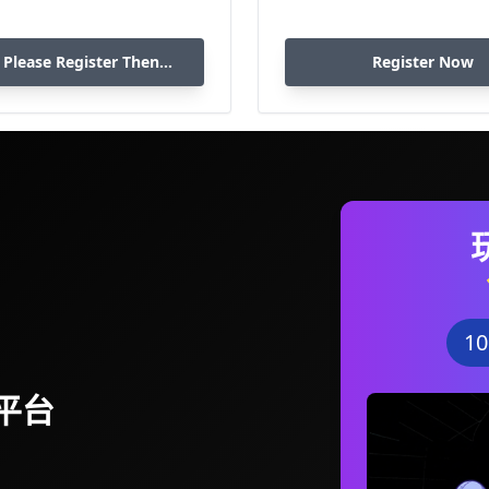
 Please Register Then
Register Now
Download
1
平台