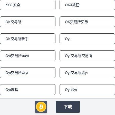
KYC 安全
OKX教程
Notifications
Notifications
OK交易所
OK交易所买币
Notifications
Notifications
OK交易所新手
Oyi
Notifications
Notifications
Oyi交易所ouyi
Oyi交易所交易所
Notifications
Notifications
Oyi交易所欧yi
Oyi交易所歐yi
Notifications
Notifications
Oyi教程
Oyi欧yi
Notifications
Notifications
下載
O易欧交易所
P2P买币
Notifications
Notifications