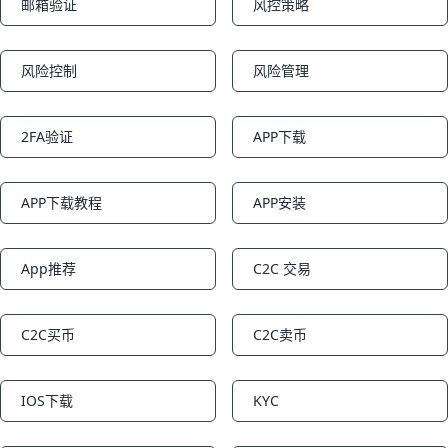
邮箱验证
风控策略
Notifications
Notifications
风险控制
风险管理
Notifications
Notifications
2FA验证
APP下载
Notifications
Notifications
APP下载教程
APP安装
Notifications
Notifications
App推荐
C2C 交易
Notifications
Notifications
C2C买币
C2C卖币
Notifications
Notifications
IOS下载
KYC
Notifications
Notifications