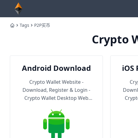
Tags
P2P买币
Home
Crypto W
Android Download
iOS 
Th
Crypto Wallet Website -
Cry
Download, Register & Login -
Downlo
Crypto Wallet Desktop Web
Crypt
Version