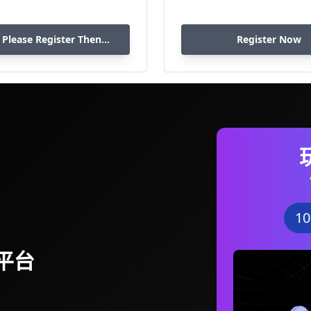
 Please Register Then
Register Now
Download
1
平台