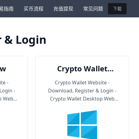
易指南
买币流程
充值提现
常见问题
下載
r & Login
ow
Crypto Wallet
Backup URL
te -
Crypto Wallet Website -
Login -
Download, Register & Login -
op Web
Crypto Wallet Desktop Web
Version