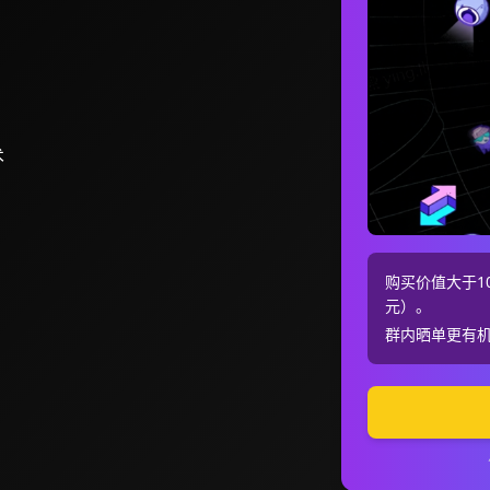
术
购买价值大于10
元）。
群内晒单更有